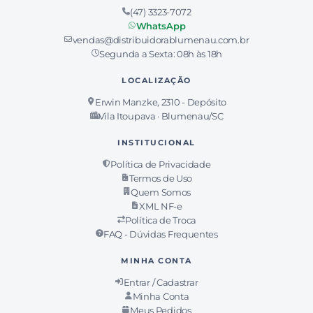
(47) 3323-7072
WhatsApp
vendas@distribuidorablumenau.com.br
Segunda a Sexta: 08h às 18h
LOCALIZAÇÃO
Erwin Manzke, 2310 - Depósito
Vila Itoupava · Blumenau/SC
INSTITUCIONAL
Política de Privacidade
Termos de Uso
Quem Somos
XML NF-e
Política de Troca
FAQ - Dúvidas Frequentes
MINHA CONTA
Entrar / Cadastrar
Minha Conta
Meus Pedidos