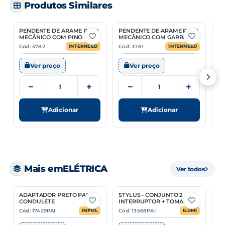
Produtos Similares
PENDENTE DE ARAME PARA
PENDENTE DE ARAME PARA
B
MECÂNICO COM PINO 5M
MECÂNICO COM GARRA 5M
4A
Cód: 3782
Cód: 3781
Có
INTERNEED
INTERNEED
Ver preço
Ver preço
−
+
−
+
Adicionar
Adicionar
Mais em
ELÉTRICA
Ver todos
ADAPTADOR PRETO PARA
STYLUS - CONJUNTO 2
E
3 Opções
2 Opções
CONDULETE
INTERRUPTOR + TOMADA
T
10
Cód: 17429PAI
Cód: 13568PAI
Có
INPOL
ILUMI