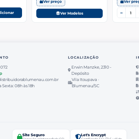
Ver preço
Ver pre
−
icionar
Ver Modelos
NTO
LOCALIZAÇÃO
I
7072
Erwin Manzke, 2310 -
p
Depósito
istribuidorablumenau.com.br
Vila Itoupava ·
 Sexta: 08h às 18h
Blumenau/SC
Site Seguro
Let's Encrypt