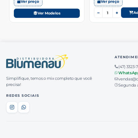
Ver preço
Ver preço
−
+
Ad
Ver Modelos
ATENDIME
(47) 3323-
WhatsAp
Simplifique, temos o mix completo que você
vendas@d
precisa!
Segunda a
REDES SOCIAIS