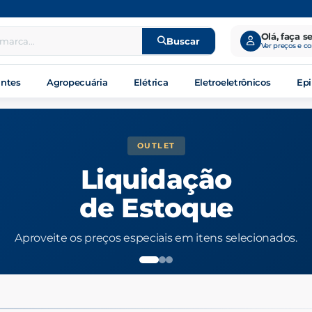
Olá, faça s
Buscar
Ver preços e c
antes
Agropecuária
Elétrica
Eletroeletrônicos
Epi
álogo B2B de ferramentas, mat
OUTLET
Liquidação
de Estoque
Aproveite os preços especiais em itens selecionados.