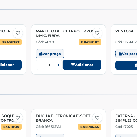
RGOLA
MARTELO DE UNHA POL. PROF. 27
VENTOSA
2 Opções
MM C. FIBRA
Cód: 4078
Cód: 13660P
BRASFORT
BRASFORT
Ver preço
Ver pre
−
+
icionar
Adicionar
A SOQUETE
DUCHA ELETRÔNICA E-SOFT
EXTERNA -
2 Opções
-CONTROL
BRANCA
SIMPLES C
Cód: 16656PAI
Cód: 7025
EXATRON
ENERBRAS