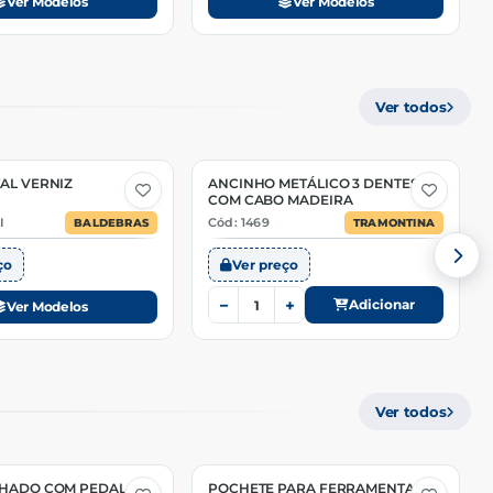
Ver Modelos
Ver Modelos
Ver todos
AL VERNIZ
ANCINHO METÁLICO 3 DENTES
COM CABO MADEIRA
I
Cód: 1469
BALDEBRAS
TRAMONTINA
ço
Ver preço
−
+
Adicionar
Ver Modelos
Ver todos
CHADO COM PEDAL
POCHETE PARA FERRAMENTAS 6