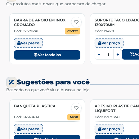
Os produtos mais novos que acabaram de chegar
BARRA DE APOIO EM INOX
SUPORTE TACO LIXAD
4 Opções
CROMADO
130X70MM
Cód: 17571PAI
Cód: 17470
CIVITT
Ver preço
Ver preço
−
+
Ad
Ver Modelos
Sugestões para você
Baseado no que você viu e buscou na loja
BANQUETA PLÁSTICA
ADESIVO PLASTIFICAN
2 Opções
3 Opções
LIQUIFORT
Cód: 14563PAI
Cód: 15939PAI
MOR
Ver preço
Ver preço