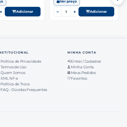
ço
Ver preço
+
−
+
Adicionar
Adicionar
NSTITUCIONAL
MINHA CONTA
Política de Privacidade
Entrar / Cadastrar
Termos de Uso
Minha Conta
Quem Somos
Meus Pedidos
XML NF-e
Favoritos
Política de Troca
FAQ - Dúvidas Frequentes