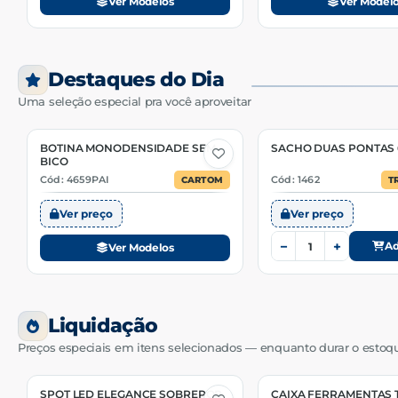
Ver Modelos
Ver Model
Destaques do Dia
Uma seleção especial pra você aproveitar
BOTINA MONODENSIDADE SEM
SACHO DUAS PONTAS 
10 Opções
BICO
Cód: 4659PAI
Cód: 1462
CARTOM
T
Ver preço
Ver preço
−
+
Ad
Ver Modelos
Liquidação
Preços especiais em itens selecionados — enquanto durar o estoq
SPOT LED ELEGANCE SOBREPOR
CAIXA FERRAMENTAS 
3 Opções