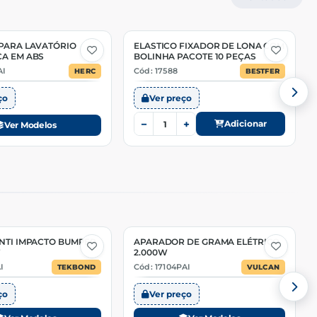
PARA LAVATÓRIO
ELASTICO FIXADOR DE LONA COM
A EM ABS
BOLINHA PACOTE 10 PEÇAS
AI
Cód: 17588
HERC
BESTFER
ço
Ver preço
−
+
Adicionar
Ver Modelos
NTI IMPACTO BUMPER
APARADOR DE GRAMA ELÉTRICO
2 Opções
T
2.000W
I
Cód: 17104PAI
TEKBOND
VULCAN
ço
Ver preço