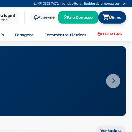
(47) 3323-7072
|
vendas@distribuidorablumenau.com.br
eu login!
0
Avise-me
Fale Conosco
itens
omprar
OFERTAS
´s
Ferragens
Ferramentas Elétricas
eriais elétricos, hidráulico
Ver todos