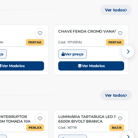
Ver todos
CHAVE FENDA CROMO VANADIO
10 Opções
AI
Cód: 11701PAI
FERTAK
FERTAK
ço
Ver preço
Ver Modelos
Ver Modelos
Ver todos
 INTERRUPTOR
LUMINÁRIA TARTARUGA LED 18W
OM TOMADA 10A
6500K BIVOLT BRANCA
Cód: 16719
PERLEX
RAJIX