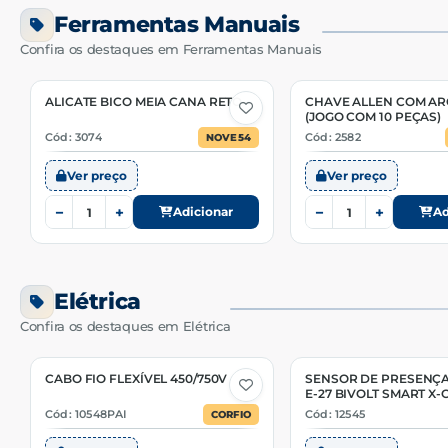
Ferramentas Manuais
Confira os destaques em Ferramentas Manuais
ALICATE BICO MEIA CANA RETO
CHAVE ALLEN COM A
(JOGO COM 10 PEÇAS)
Cód: 3074
Cód: 2582
NOVE54
Ver preço
Ver preço
−
+
−
+
Adicionar
Ad
Elétrica
Confira os destaques em Elétrica
CABO FIO FLEXÍVEL 450/750V
SENSOR DE PRESENÇ
26 Opções
E-27 BIVOLT SMART X
Cód: 10548PAI
Cód: 12545
CORFIO