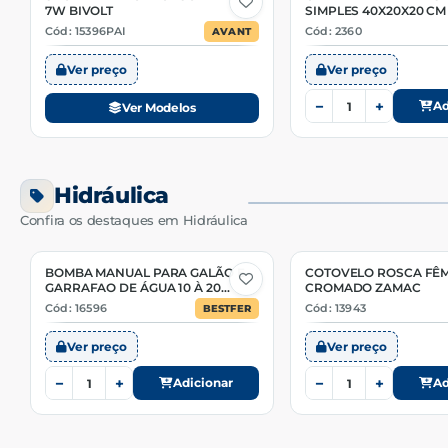
7W BIVOLT
SIMPLES 40X20X20 CM
Cód: 15396PAI
Cód: 2360
AVANT
Ver preço
Ver preço
−
+
Ad
Ver Modelos
Hidráulica
Confira os destaques em Hidráulica
BOMBA MANUAL PARA GALÃO E
COTOVELO ROSCA FÊ
GARRAFAO DE ÁGUA 10 À 20
CROMADO ZAMAC
LITROS
Cód: 16596
Cód: 13943
BESTFER
Ver preço
Ver preço
−
+
−
+
Adicionar
Ad