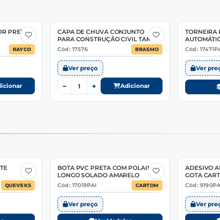
OR PRETO
CAPA DE CHUVA CONJUNTO
TORNEIRA 
3 Opções
PARA CONSTRUÇÃO CIVIL TAM.
AUTOMÁTIC
ÚNICO AMARELO
Cód: 17576
Cód: 17471P
RAYCO
BRASMO
Ver preço
Ver pre
−
+
icionar
Adicionar
TE
BOTA PVC PRETA COM POLAINA
ADESIVO A
5 Opções
2 Opções
LONGO SOLADO AMARELO
GOTA CAR
Cód: 17019PAI
Cód: 9190PA
QUEVEKS
CARTOM
Ver preço
Ver pre