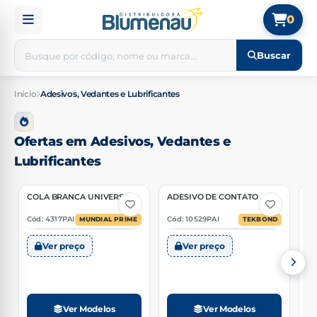
0
Buscar
Início
Adesivos, Vedantes e Lubrificantes
Ofertas em Adesivos, Vedantes e
Lubrificantes
COLA BRANCA UNIVERSAL
ADESIVO DE CONTATO
A
1 Opção
2 Opções
T
Cód: 4317PAI
Cód: 10529PAI
Có
MUNDIAL PRIME
TEKBOND
Ver preço
Ver preço
Ver Modelos
Ver Modelos