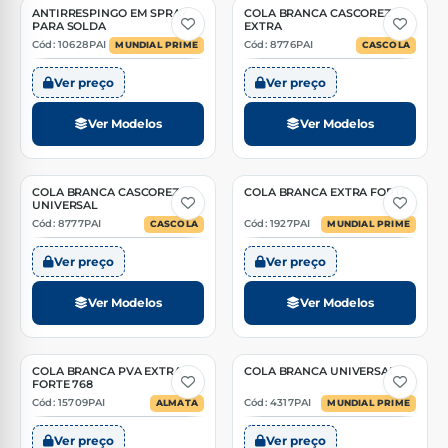
ANTIRRESPINGO EM SPRAY
COLA BRANCA CASCOREZ
2 Opções
2 Opções
PARA SOLDA
EXTRA
Cód: 10628PAI
Cód: 8776PAI
MUNDIAL PRIME
CASCOLA
Ver preço
Ver preço
Ver Modelos
Ver Modelos
COLA BRANCA CASCOREZ
COLA BRANCA EXTRA FORTE
2 Opções
1 Opção
UNIVERSAL
Cód: 8777PAI
Cód: 1927PAI
CASCOLA
MUNDIAL PRIME
Ver preço
Ver preço
Ver Modelos
Ver Modelos
COLA BRANCA PVA EXTRA
COLA BRANCA UNIVERSAL
3 Opções
1 Opção
FORTE 768
Cód: 15709PAI
Cód: 4317PAI
ALMATA
MUNDIAL PRIME
Ver preço
Ver preço