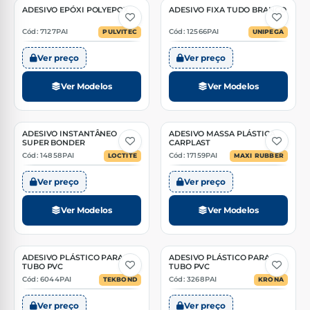
ADESIVO EPÓXI POLYEPOX
ADESIVO FIXA TUDO BRANCO
2 Opções
2 Opções
Cód: 7127PAI
Cód: 12566PAI
PULVITEC
UNIPEGA
Ver preço
Ver preço
Ver Modelos
Ver Modelos
ADESIVO INSTANTÂNEO
ADESIVO MASSA PLÁSTICA
2 Opções
3 Opções
SUPER BONDER
CARPLAST
Cód: 14858PAI
Cód: 17159PAI
LOCTITE
MAXI RUBBER
Ver preço
Ver preço
Ver Modelos
Ver Modelos
ADESIVO PLÁSTICO PARA
ADESIVO PLÁSTICO PARA
2 Opções
4 Opções
TUBO PVC
TUBO PVC
Cód: 6044PAI
Cód: 3268PAI
TEKBOND
KRONA
Ver preço
Ver preço