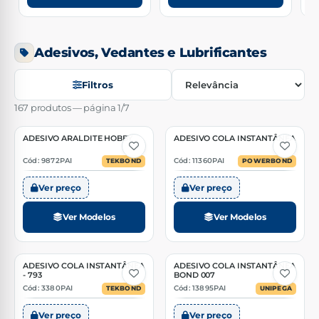
Adesivos, Vedantes e Lubrificantes
Ordenar por
Filtros
167 produtos — página 1/7
ADESIVO ARALDITE HOBBY
ADESIVO COLA INSTANTÂNEA
2 Opções
2 Opções
Cód: 9872PAI
Cód: 11360PAI
TEKBOND
POWERBOND
Ver preço
Ver preço
Ver Modelos
Ver Modelos
ADESIVO COLA INSTANTÂNEA
ADESIVO COLA INSTANTÂNEA
2 Opções
2 Opções
- 793
BOND 007
Cód: 3380PAI
Cód: 13895PAI
TEKBOND
UNIPEGA
Ver preço
Ver preço